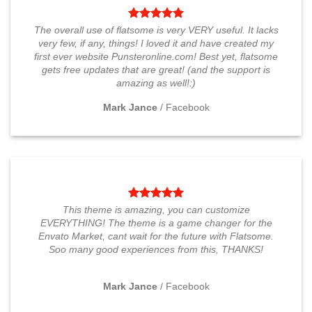
variantes.
variantes.
Las
Las
The overall use of flatsome is very VERY useful. It lacks
opciones
opciones
very few, if any, things! I loved it and have created my
se
se
first ever website Punsteronline.com! Best yet, flatsome
pueden
pueden
gets free updates that are great! (and the support is
elegir
elegir
amazing as well!:)
en
en
la
la
Mark Jance
/
Facebook
página
página
de
de
producto
producto
This theme is amazing, you can customize
EVERYTHING! The theme is a game changer for the
Envato Market, cant wait for the future with Flatsome.
Soo many good experiences from this, THANKS!
Mark Jance
/
Facebook