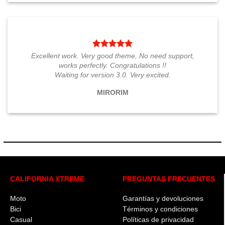
Excellent work. Very good theme, No need support,
works perfectly. Congratulations !!
Waiting for version 3.0. Very excited.
MIRORIM
CALIFORNIA XTREME
PREGUNTAS FRECUENTES
Moto
Garantías y devoluciones
Bici
Términos y condiciones
Casual
Políticas de privacidad