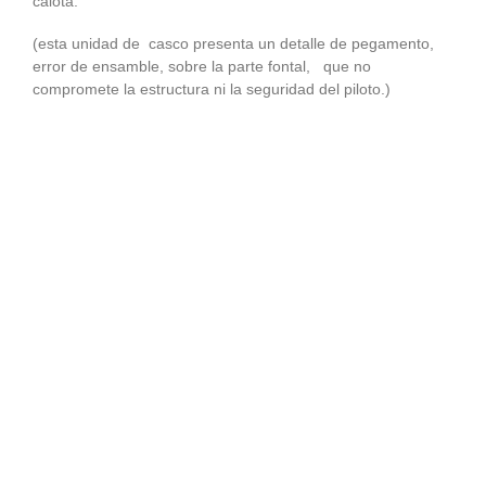
calota.
(esta unidad de casco presenta un detalle de pegamento,
error de ensamble, sobre la parte fontal, que no
compromete la estructura ni la seguridad del piloto.)
PRODUCTOS RELACIONADOS
evo
Nuevo
Nu
Añadir
Añadir
a la
a la
lista de
lista de
deseos
deseos
CASCOS
CASCOS
CASCO SE5
CASCO SEELY SE4 ECE
POLYCARBONATE AURA
CARBON REFLECTION
VIOLET BLACK
WHITE RIDE RED