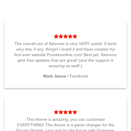
$
2,390,000
$
2,900,000
VER
VER
Este
Este
producto
producto
tiene
tiene
múltiples
múltiples
variantes.
variantes.
Las
Las
The overall use of flatsome is very VERY useful. It lacks
opciones
opciones
very few, if any, things! I loved it and have created my
se
se
first ever website Punsteronline.com! Best yet, flatsome
pueden
pueden
gets free updates that are great! (and the support is
elegir
elegir
amazing as well!:)
en
en
la
la
Mark Jance
/
Facebook
página
página
de
de
producto
producto
This theme is amazing, you can customize
EVERYTHING! The theme is a game changer for the
Envato Market, cant wait for the future with Flatsome.