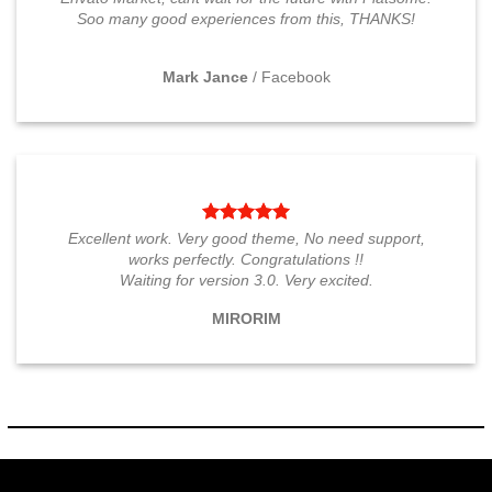
Soo many good experiences from this, THANKS!
Mark Jance
/
Facebook
Excellent work. Very good theme, No need support,
works perfectly. Congratulations !!
Waiting for version 3.0. Very excited.
MIRORIM