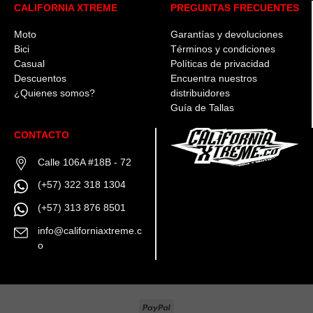
CALIFORNIA XTREME
PREGUNTAS FRECUENTES
elegir
en
Moto
Garantías y devoluciones
la
página
Bici
Términos y condiciones
de
Casual
Políticas de privacidad
producto
Descuentos
Encuentra nuestros
¿Quienes somos?
distribuidores
Guía de Tallas
CONTACTO
Calle 106A #18B - 72
(+57) 322 318 1304
(+57) 313 876 8501
info@californiaxtreme.c
o