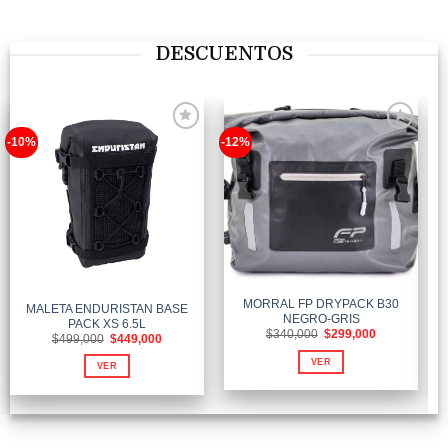
DESCUENTOS
-10%
-12%
-
Añadir
Añadir
a la
a la
lista de
lista de
deseos
deseos
MORRAL FP DRYPACK B30
MALETA ENDURISTAN BASE
NEGRO-GRIS
PACK XS 6.5L
El
El
$
340,000
$
299,000
El
El
$
499,000
$
449,000
precio
precio
precio
precio
original
actual
original
actual
VER
era:
es:
VER
era:
es:
$340,000.
$299,000.
$499,000.
$449,000.