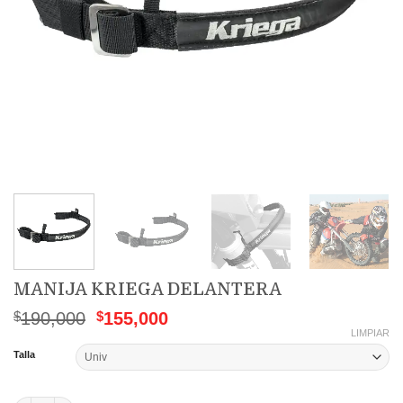
MANIJA KRIEGA DELANTERA
El
El
$
190,000
$
155,000
precio
precio
LIMPIAR
original
actual
Talla
era:
es:
$190,000.
$155,000.