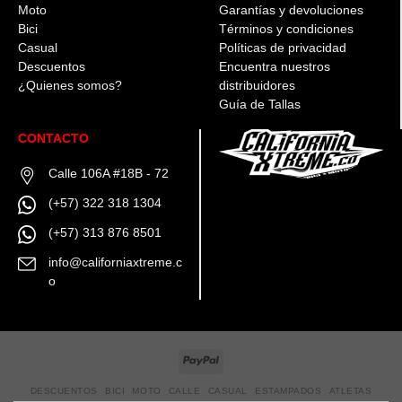
elegir
en
en
Moto
Garantías y devoluciones
en
la
la
Bici
Términos y condiciones
la
página
página
Casual
Políticas de privacidad
página
de
de
Descuentos
Encuentra nuestros
de
producto
producto
¿Quienes somos?
distribuidores
producto
Guía de Tallas
CONTACTO
Calle 106A #18B - 72
(+57) 322 318 1304
(+57) 313 876 8501
info@californiaxtreme.c
o
DESCUENTOS
BICI
MOTO
CALLE
CASUAL
ESTAMPADOS
ATLETAS