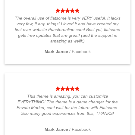
múltiples
múltiples
variantes.
variantes.
Las
Las
The overall use of flatsome is very VERY useful. It lacks
opciones
opciones
very few, if any, things! I loved it and have created my
se
se
first ever website Punsteronline.com! Best yet, flatsome
pueden
pueden
gets free updates that are great! (and the support is
elegir
elegir
amazing as well!:)
en
en
la
la
Mark Jance
/
Facebook
página
página
de
de
producto
producto
This theme is amazing, you can customize
EVERYTHING! The theme is a game changer for the
Envato Market, cant wait for the future with Flatsome.
Soo many good experiences from this, THANKS!
Mark Jance
/
Facebook