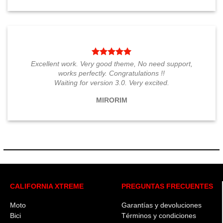
Excellent work. Very good theme, No need support,
works perfectly. Congratulations !!
Waiting for version 3.0. Very excited.
MIRORIM
CALIFORNIA XTREME
PREGUNTAS FRECUENTES
Moto
Garantías y devoluciones
Bici
Términos y condiciones