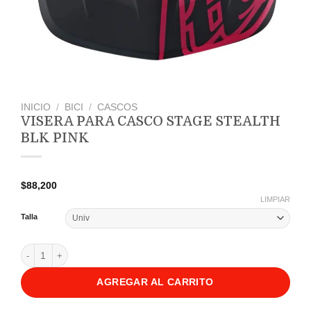
INICIO
/
BICI
/
CASCOS
VISERA PARA CASCO STAGE STEALTH
BLK PINK
$
88,200
LIMPIAR
Talla
Visera Para Casco Stage Stealth Blk Pink cantidad
AGREGAR AL CARRITO