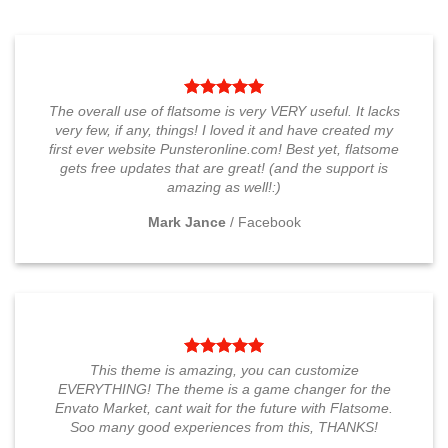
Este
Este
producto
producto
tiene
tiene
múltiples
múltiples
variantes.
variantes.
Las
Las
The overall use of flatsome is very VERY useful. It lacks
opciones
opciones
very few, if any, things! I loved it and have created my
se
se
first ever website Punsteronline.com! Best yet, flatsome
pueden
pueden
gets free updates that are great! (and the support is
elegir
elegir
amazing as well!:)
en
en
la
la
Mark Jance
/
Facebook
página
página
de
de
producto
producto
This theme is amazing, you can customize
EVERYTHING! The theme is a game changer for the
Envato Market, cant wait for the future with Flatsome.
Soo many good experiences from this, THANKS!