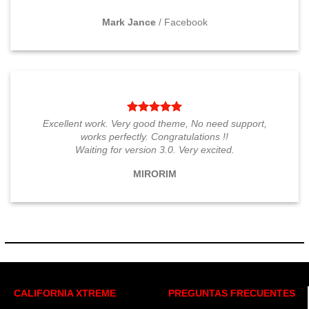
Mark Jance
/
Facebook
Excellent work. Very good theme, No need support,
works perfectly. Congratulations !!
Waiting for version 3.0. Very excited.
MIRORIM
CALIFORNIA XTREME
PREGUNTAS FRECUENTES