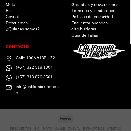
Moto
Garantías y devoluciones
Bici
Términos y condiciones
Casual
Políticas de privacidad
Descuentos
Encuentra nuestros
¿Quienes somos?
distribuidores
Guía de Tallas
CONTACTO
Calle 106A #18B - 72
(+57) 322 318 1304
(+57) 313 876 8501
info@californiaxtreme.c
o
DESCUENTOS
BICI
MOTO
CALLE
CASUAL
ESTAMPADOS
ATLETAS