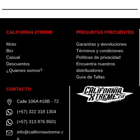
Las
opciones
se
pueden
elegir
CALIFORNIA XTREME
PREGUNTAS FRECUENTES
en
la
Moto
Garantías y devoluciones
página
de
Bici
Términos y condiciones
producto
Casual
Políticas de privacidad
Descuentos
Encuentra nuestros
¿Quienes somos?
distribuidores
Guía de Tallas
CONTACTO
Calle 106A #18B - 72
(+57) 322 318 1304
(+57) 313 876 8501
info@californiaxtreme.c
o