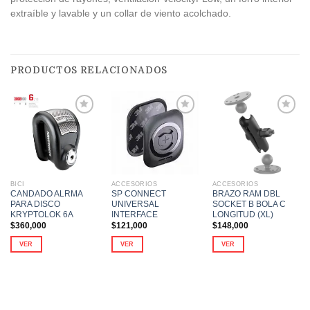
extraíble y lavable y un collar de viento acolchado.
PRODUCTOS RELACIONADOS
Añadir
Añadir
Añadir
a la
a la
a la
lista de
lista de
lista de
deseos
deseos
deseos
BICI
ACCESORIOS
ACCESORIOS
CANDADO ALRMA
SP CONNECT
BRAZO RAM DBL
PARA DISCO
UNIVERSAL
SOCKET B BOLA C
KRYPTOLOK 6A
INTERFACE
LONGITUD (XL)
$
360,000
$
121,000
$
148,000
VER
VER
VER
Este
producto
tiene
múltiples
variantes.