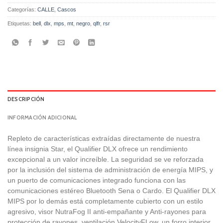
Categorías:
CALLE
,
Cascos
Etiquetas:
bell
,
dlx
,
mps
,
mt
,
negro
,
qlfr
,
rsr
DESCRIPCIÓN
INFORMACIÓN ADICIONAL
Repleto de características extraídas directamente de nuestra
línea insignia Star, el Qualifier DLX ofrece un rendimiento
excepcional a un valor increíble. La seguridad se ve reforzada
por la inclusión del sistema de administración de energía MIPS, y
un puerto de comunicaciones integrado funciona con las
comunicaciones estéreo Bluetooth Sena o Cardo. El Qualifier DLX
MIPS por lo demás está completamente cubierto con un estilo
agresivo, visor NutraFog II anti-empañante y Anti-rayones para
protección de rayones, ventilación VelocityFLow, un forro interior