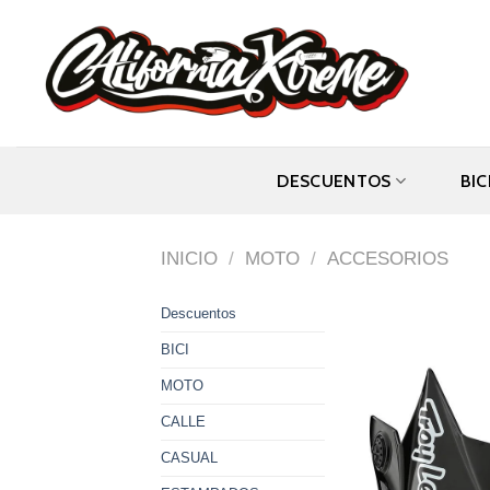
Skip
to
content
DESCUENTOS
BIC
INICIO
/
MOTO
/
ACCESORIOS
Descuentos
BICI
MOTO
CALLE
CASUAL