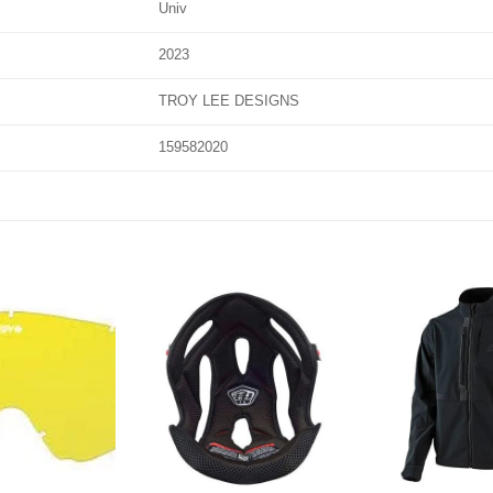
Univ
2023
TROY LEE DESIGNS
159582020
Añadir
Añadir
a la
a la
lista de
lista de
deseos
deseos