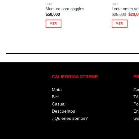
BICI
BICI
Montura para goggles
Lente omen ye
El
$
50,000
$
25,300
$
20,0
precio
origin
VER
VER
era:
$25,3
CALIFORNIA XTREME
PR
Moto
Ga
Bici
Té
Casual
Po
Descuentos
En
¿Quienes somos?
Gu