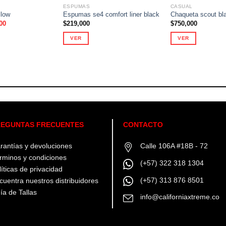
ESPUMAS
CASUAL
llow
Espumas se4 comfort liner black
Chaqueta scout bl
El
00
$
219,000
$
750,000
precio
al
actual
VER
VER
es:
00.
$20,000.
Este
Este
producto
producto
tiene
tiene
múltiples
múltiples
variantes.
variantes.
Las
Las
opciones
opciones
se
se
EGUNTAS FRECUENTES
CONTACTO
pueden
pueden
elegir
elegir
rantías y devoluciones
Calle 106A #18B - 72
en
en
rminos y condiciones
la
la
(+57) 322 318 1304
líticas de privacidad
página
página
(+57) 313 876 8501
de
de
cuentra nuestros distribuidores
producto
producto
ía de Tallas
info@californiaxtreme.co