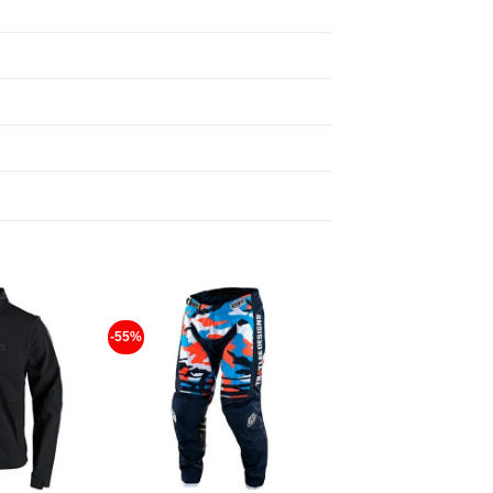
-55%
Añadir
Añadir
a la
a la
lista de
lista de
deseos
deseos