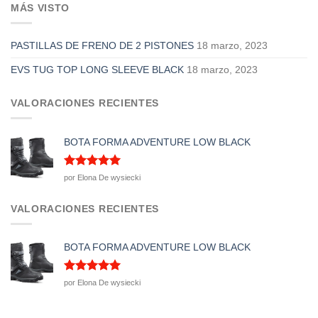
MÁS VISTO
PASTILLAS DE FRENO DE 2 PISTONES
18 marzo, 2023
EVS TUG TOP LONG SLEEVE BLACK
18 marzo, 2023
VALORACIONES RECIENTES
BOTA FORMA ADVENTURE LOW BLACK
Valorado
por Elona De wysiecki
con
5
de 5
VALORACIONES RECIENTES
BOTA FORMA ADVENTURE LOW BLACK
Valorado
por Elona De wysiecki
con
5
de 5