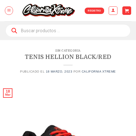
Skip
to
REGISTRO
content
Búsqueda
de
productos
SIN CATEGORÍA
TENIS HELLION BLACK/RED
PUBLICADO EL
18 MARZO, 2023
POR
CALIFORNIA XTREME
18
Mar