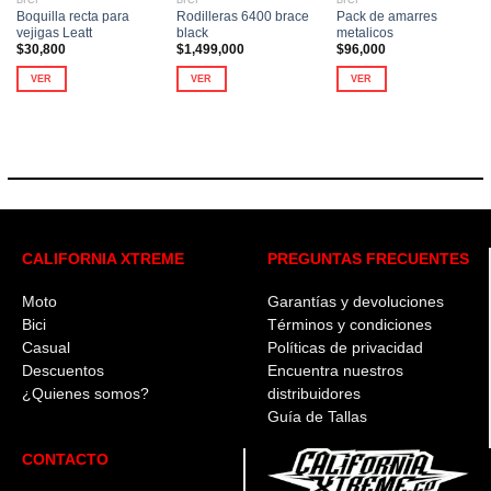
BICI
BICI
BICI
Boquilla recta para
Rodilleras 6400 brace
Pack de amarres
vejigas Leatt
black
metalicos
$
30,800
$
1,499,000
$
96,000
VER
VER
VER
Este
producto
tiene
múltiples
variantes.
Las
opciones
se
CALIFORNIA XTREME
PREGUNTAS FRECUENTES
pueden
elegir
en
Moto
Garantías y devoluciones
la
Bici
Términos y condiciones
página
Casual
Políticas de privacidad
de
Descuentos
Encuentra nuestros
producto
¿Quienes somos?
distribuidores
Guía de Tallas
CONTACTO