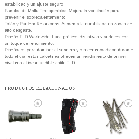
estabilidad y un ajuste seguro.
Paneles de Malla Transpirables: Mejora la ventilación para
prevenir el sobrecalentamiento.
Talón y Puntera Reforzados: Aumenta la durabilidad en zonas de
alto desgaste.
Diseño TLD Worldwide: Luce gráficos distintivos y audaces con
un toque de rendimiento.
Diseñados para dominar el sendero y ofrecer comodidad durante
todo el día, estos calcetines ofrecen un rendimiento de primer
nivel con el inconfundible estilo TLD.
PRODUCTOS RELACIONADOS
Añadir
Añadir
Añadir
a la
a la
a la
lista de
lista de
lista de
deseos
deseos
deseos