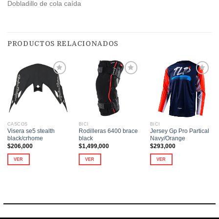
Dobladillo de cola caída
PRODUCTOS RELACIONADOS
Añadir
Añadir
Añadir
a la
a la
a la
lista de
lista de
lista de
deseos
deseos
deseos
CASCOS
BICI
BICI
Visera se5 stealth
Rodilleras 6400 brace
Jersey Gp Pro Partical
black/crhome
black
Navy/Orange
$
206,000
$
1,499,000
$
293,000
VER
VER
VER
Este
Este
producto
producto
tiene
tiene
múltiples
múltiples
variantes.
variantes.
Las
Las