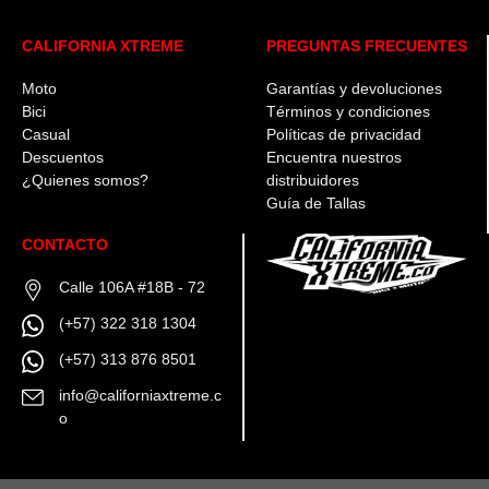
opciones
opciones
se
se
CALIFORNIA XTREME
PREGUNTAS FRECUENTES
pueden
pueden
elegir
elegir
en
en
Moto
Garantías y devoluciones
la
la
Bici
Términos y condiciones
página
página
Casual
Políticas de privacidad
de
de
Descuentos
Encuentra nuestros
producto
producto
¿Quienes somos?
distribuidores
Guía de Tallas
CONTACTO
Calle 106A #18B - 72
(+57) 322 318 1304
(+57) 313 876 8501
info@californiaxtreme.c
o