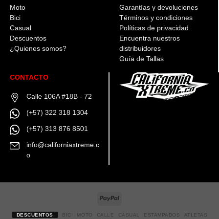
Moto
Garantías y devoluciones
Bici
Términos y condiciones
Casual
Políticas de privacidad
Descuentos
Encuentra nuestros
¿Quienes somos?
distribuidores
Guía de Tallas
CONTACTO
Calle 106A #18B - 72
(+57) 322 318 1304
(+57) 313 876 8501
info@californiaxtreme.c
o
DESCUENTOS
BICI
MOTO
CALLE
CASUAL
ESTAMPADOS
ATLETAS