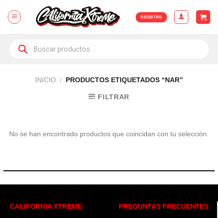
Skip
to
REGISTRO
content
Búsqueda
de
productos
INICIO
/
PRODUCTOS ETIQUETADOS “NAR”
FILTRAR
No se han encontrado productos que coincidan con tu selección.
CALIFORNIA XTREME
PREGUNTAS FRECUENTES