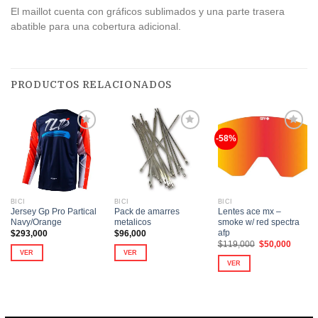
El maillot cuenta con gráficos sublimados y una parte trasera
abatible para una cobertura adicional.
PRODUCTOS RELACIONADOS
-58%
Añadir
Añadir
Añadir
a la
a la
a la
lista de
lista de
lista de
deseos
deseos
deseos
BICI
BICI
BICI
Jersey Gp Pro Partical
Pack de amarres
Lentes ace mx –
Navy/Orange
metalicos
smoke w/ red spectra
afp
$
293,000
$
96,000
El
El
$
119,000
$
50,000
precio
precio
VER
VER
original
actual
VER
era:
es:
Este
$119,000.
$50,00
producto
tiene
múltiples
variantes.