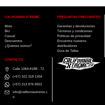
Las
opciones
se
CALIFORNIA XTREME
PREGUNTAS FRECUENTES
pueden
elegir
en
Moto
Garantías y devoluciones
la
Bici
Términos y condiciones
página
Casual
Políticas de privacidad
de
Descuentos
Encuentra nuestros
producto
¿Quienes somos?
distribuidores
Guía de Tallas
CONTACTO
Calle 106A #18B - 72
(+57) 322 318 1304
(+57) 313 876 8501
info@californiaxtreme.c
o