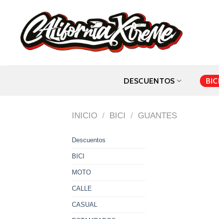
Skip
to
content
DESCUENTOS
BIC
INICIO
/
BICI
/
GUANTES
Descuentos
BICI
MOTO
CALLE
CASUAL