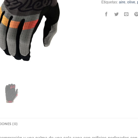
Etiquetas:
aire
,
olive
,
IONES (0)
ompresión y una palma de una sola capa con orificios perforados con lá