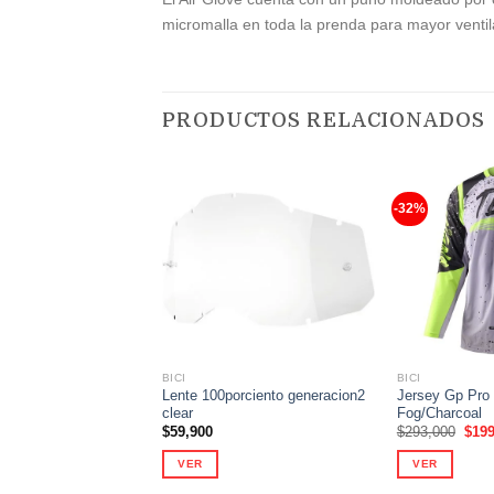
micromalla en toda la prenda para mayor ventil
PRODUCTOS RELACIONADOS
-32%
Añadir
a la
lista de
deseos
BICI
BICI
Lente 100porciento generacion2
Jersey Gp Pro 
clear
Fog/Charcoal
El
$
59,900
$
293,000
$
199
prec
origi
VER
VER
era:
$293
Este