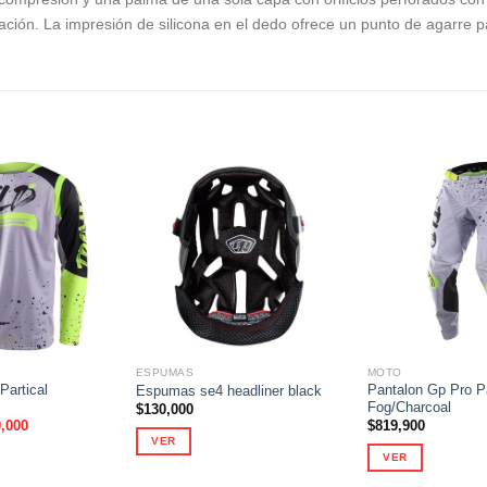
ación. La impresión de silicona en el dedo ofrece un punto de agarre p
Añadir
Añadir
a la
a la
lista de
lista de
deseos
deseos
ESPUMAS
MOTO
Partical
Pantalon Gp Pro Pa
Espumas se4 headliner black
Fog/Charcoal
$
130,000
El
,000
$
819,900
io
precio
VER
nal
actual
VER
es:
Este
,000.
$199,000.
Este
producto