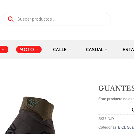
Búsqueda
de
productos
I
MOTO
CALLE
CASUAL
EST
GUANTES
Este producto no est
Añadir
a la
SKU:
N/D
lista de
deseos
Categorías:
BICI
,
Gua